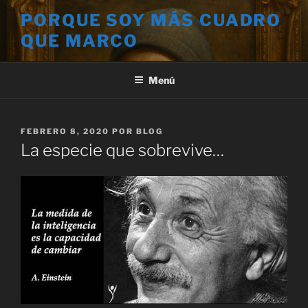
Saltar
PORQUE SOY MÁS CUADRO
al
QUE MARCO
contenido
Menú
PUBLICADO
FEBRERO 8, 2020
POR
BLOG
EL
La especie que sobrevive…