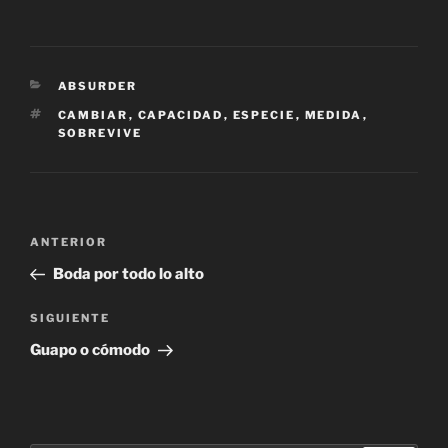
CATEGORÍAS
ABSURDER
ETIQUETAS
CAMBIAR
,
CAPACIDAD
,
ESPECIE
,
MEDIDA
,
SOBREVIVE
Navegación
Entrada
ANTERIOR
de
anterior:
Boda por todo lo alto
entradas
Siguiente
SIGUIENTE
entrada
Guapo o cómodo