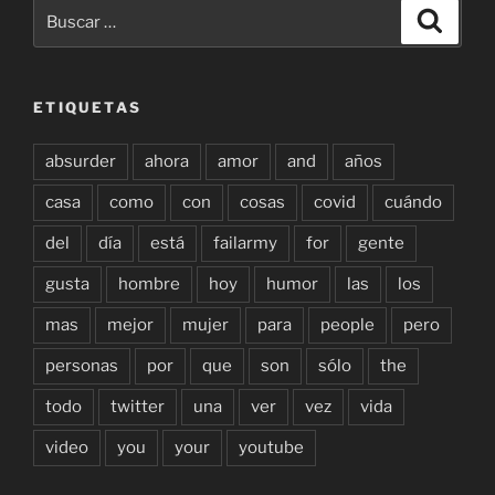
Buscar
Buscar
por:
ETIQUETAS
absurder
ahora
amor
and
años
casa
como
con
cosas
covid
cuándo
del
día
está
failarmy
for
gente
gusta
hombre
hoy
humor
las
los
mas
mejor
mujer
para
people
pero
personas
por
que
son
sólo
the
todo
twitter
una
ver
vez
vida
video
you
your
youtube