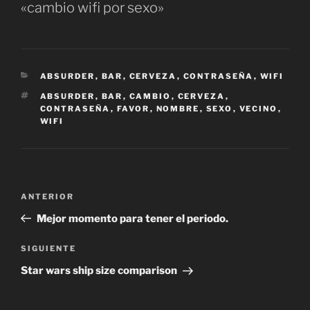
«cambio wifi por sexo»
CATEGORÍAS
ABSURDER
,
BAR
,
CERVEZA
,
CONTRASEÑA
,
WIFI
ETIQUETAS
ABSURDER
,
BAR
,
CAMBIO
,
CERVEZA
,
CONTRASEÑA
,
FAVOR
,
NOMBRE
,
SEXO
,
VECINO
,
WIFI
Navegación
Entrada
ANTERIOR
de
anterior:
Mejor momento para tener el periodo.
entradas
Siguiente
SIGUIENTE
entrada
Star wars ship size comparison