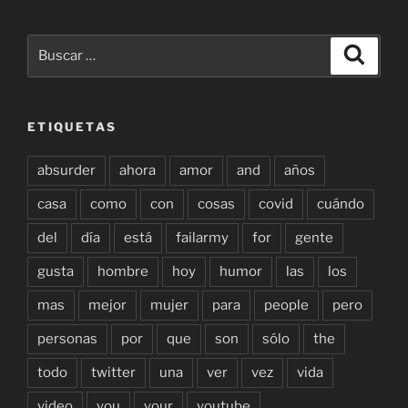
Buscar
Buscar
por:
ETIQUETAS
absurder
ahora
amor
and
años
casa
como
con
cosas
covid
cuándo
del
día
está
failarmy
for
gente
gusta
hombre
hoy
humor
las
los
mas
mejor
mujer
para
people
pero
personas
por
que
son
sólo
the
todo
twitter
una
ver
vez
vida
video
you
your
youtube