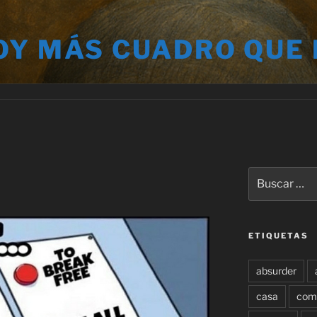
OY MÁS CUADRO QUE
Buscar
por:
ETIQUETAS
absurder
casa
com