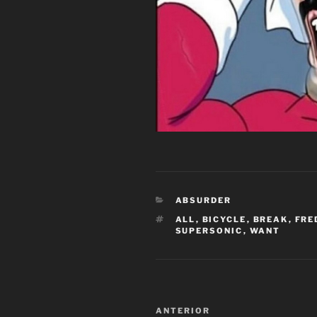
CATEGORÍAS
ABSURDER
ETIQUETAS
ALL
,
BICYCLE
,
BREAK
,
FRE
SUPERSONIC
,
WANT
Navegación
Entrada
ANTERIOR