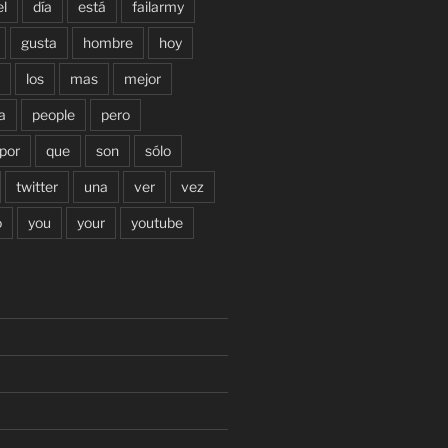
el
día
está
failarmy
gusta
hombre
hoy
los
mas
mejor
a
people
pero
por
que
son
sólo
twitter
una
ver
vez
o
you
your
youtube