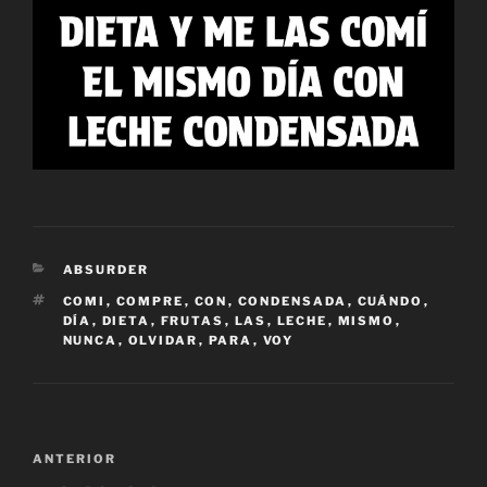
CATEGORÍAS
ABSURDER
ETIQUETAS
COMI
,
COMPRE
,
CON
,
CONDENSADA
,
CUÁNDO
,
DÍA
,
DIETA
,
FRUTAS
,
LAS
,
LECHE
,
MISMO
,
NUNCA
,
OLVIDAR
,
PARA
,
VOY
Navegación
Entrada
ANTERIOR
de