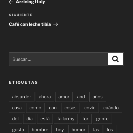
anterior:
Arriving Italy
entradas
Siguiente
SIGUIENTE
entrada
Café con leche tibia
Buscar
Buscar
por:
ETIQUETAS
absurder
ahora
amor
and
años
casa
como
con
cosas
covid
cuándo
del
día
está
failarmy
for
gente
gusta
hombre
hoy
humor
las
los