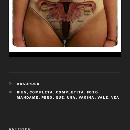
CATEGORÍAS
ABSURDER
ETIQUETAS
BIEN
,
COMPLETA
,
COMPLETITA
,
FOTO
,
MANDAME
,
PERO
,
QUE
,
UNA
,
VAGINA
,
VALE
,
VEA
Navegación
Entrada
ANTERIOR