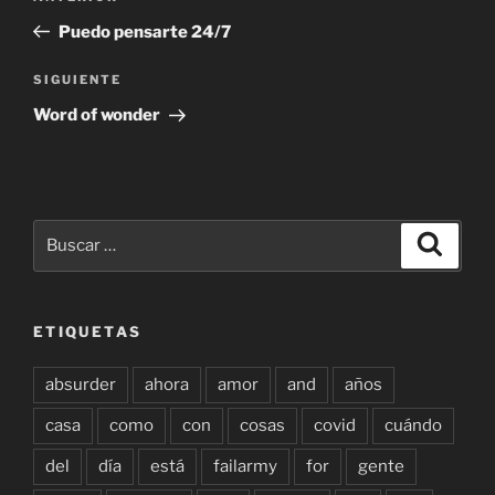
de
anterior:
Puedo pensarte 24/7
entradas
Siguiente
SIGUIENTE
entrada
Word of wonder
Buscar
Buscar
por:
ETIQUETAS
absurder
ahora
amor
and
años
casa
como
con
cosas
covid
cuándo
del
día
está
failarmy
for
gente