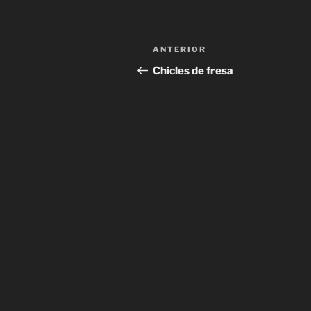
Navegación
Entrada
ANTERIOR
de
anterior:
Chicles de fresa
entradas