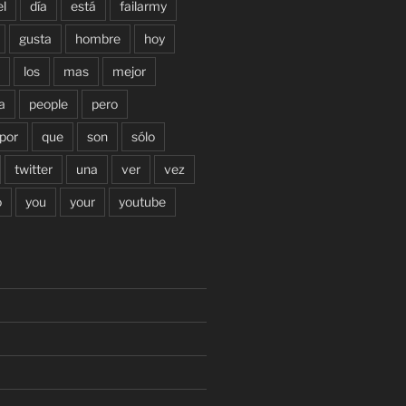
el
día
está
failarmy
gusta
hombre
hoy
los
mas
mejor
a
people
pero
por
que
son
sólo
twitter
una
ver
vez
o
you
your
youtube