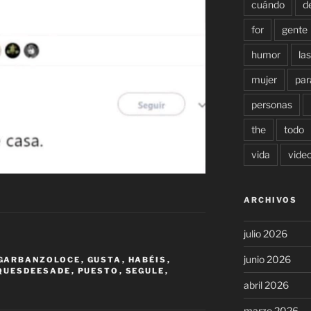
cuándo
d
for
gente
humor
las
mujer
par
personas
the
todo
vida
vide
ARCHIVOS
julio 2026
junio 2026
GARBANZOLOCE
,
GUSTA
,
HABÉIS
,
QUESDEESADE
,
PUESTO
,
SEGULE
,
abril 2026
marzo 2026