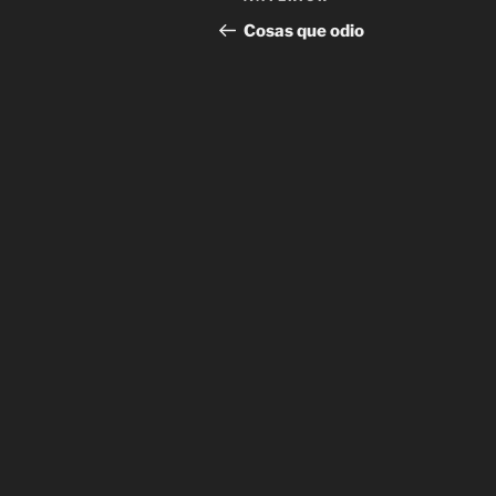
de
anterior:
Cosas que odio
entradas