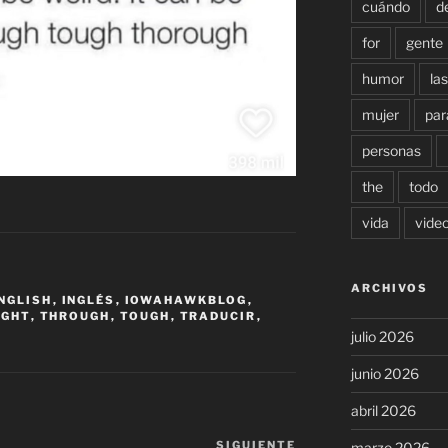
cuándo
d
for
gente
humor
las
mujer
par
personas
the
todo
vida
vide
ARCHIVOS
NGLISH
,
INGLÉS
,
IOWAHAWKBLOG
,
UGHT
,
THROUGH
,
TOUGH
,
TRADUCIR
,
julio 2026
junio 2026
abril 2026
SIGUIENTE
Siguiente
marzo 2026