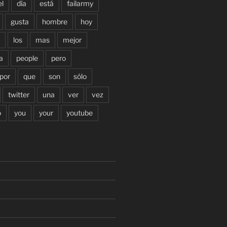
el
día
está
failarmy
gusta
hombre
hoy
los
mas
mejor
a
people
pero
por
que
son
sólo
twitter
una
ver
vez
o
you
your
youtube