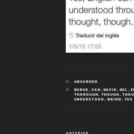
CATEGORÍAS
ABSURDER
ETIQUETAS
BURGE
,
CAN
,
DAVID
,
DEL
,
E
THOROUGH
,
THOUGH
,
THO
UNDERSTOOD
,
WEIRD
,
YES
Navegación
Entrada
ANTERIOR