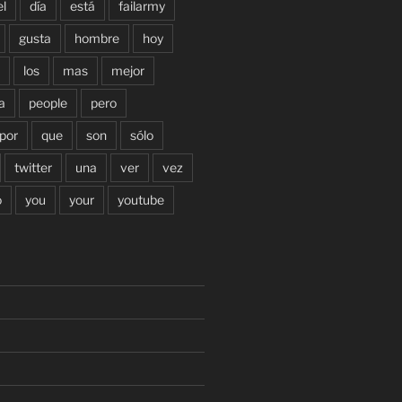
el
día
está
failarmy
gusta
hombre
hoy
los
mas
mejor
a
people
pero
por
que
son
sólo
twitter
una
ver
vez
o
you
your
youtube