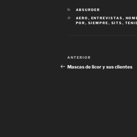
CATEGORÍAS
ABSURDER
ETIQUETAS
AERO
,
ENTREVISTAS
,
HOM
POR
,
SIEMPRE
,
SITS
,
TENI
Navegación
Entrada
ANTERIOR
de
anterior:
Mascas de licor y sus clientes
entradas