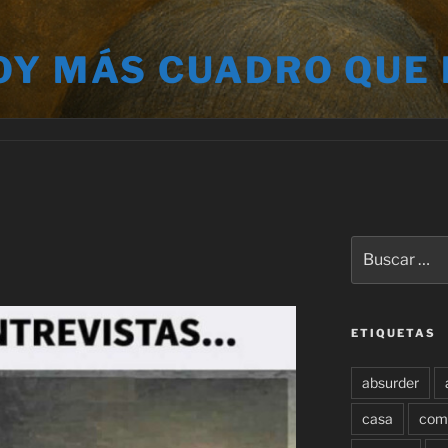
OY MÁS CUADRO QUE
Buscar
por:
ETIQUETAS
absurder
casa
com