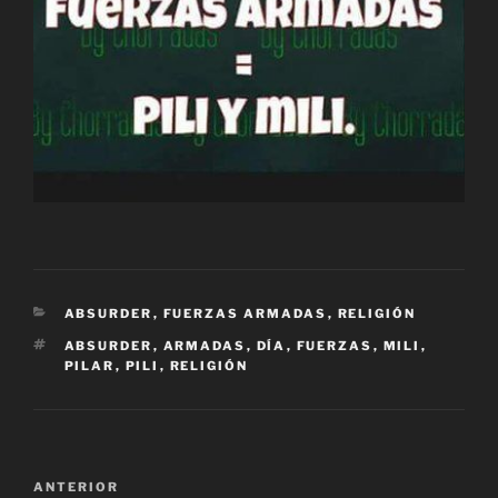
CATEGORÍAS
ABSURDER
,
FUERZAS ARMADAS
,
RELIGIÓN
ETIQUETAS
ABSURDER
,
ARMADAS
,
DÍA
,
FUERZAS
,
MILI
,
PILAR
,
PILI
,
RELIGIÓN
Navegación
Entrada
ANTERIOR