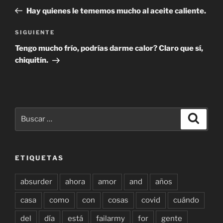
de
anterior:
Hay quienes le tememos mucho al aceite caliente.
entradas
Siguiente
SIGUIENTE
entrada
Tengo mucho frío, podrías darme calor? Claro que sí,
chiquitín.
Buscar
Buscar
por:
ETIQUETAS
absurder
ahora
amor
and
años
casa
como
con
cosas
covid
cuándo
del
día
está
failarmy
for
gente