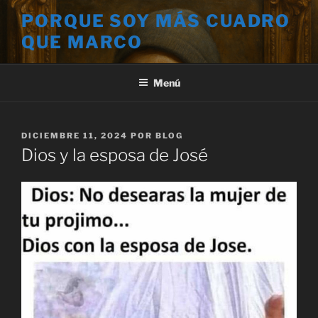
Saltar
PORQUE SOY MÁS CUADRO
al
QUE MARCO
contenido
Menú
PUBLICADO
DICIEMBRE 11, 2024
POR
BLOG
EL
Dios y la esposa de José