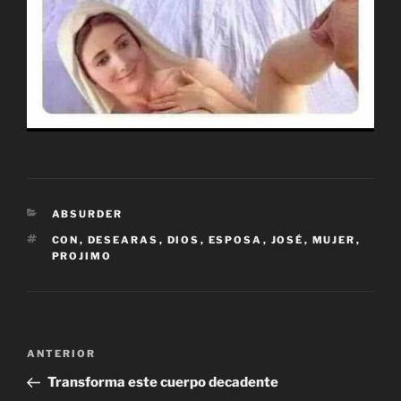
CATEGORÍAS
ABSURDER
ETIQUETAS
CON
,
DESEARAS
,
DIOS
,
ESPOSA
,
JOSÉ
,
MUJER
,
PROJIMO
Navegación
Entrada
ANTERIOR
de
anterior:
Transforma este cuerpo decadente
entradas