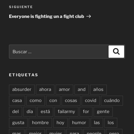
Siguiente
SIGUIENTE
entrada
Everyone is fighting un a fight club
Buscar
Buscar
por:
ETIQUETAS
absurder
ahora
amor
and
años
casa
como
con
cosas
covid
cuándo
del
día
está
failarmy
for
gente
gusta
hombre
hoy
humor
las
los
mas
mejor
mujer
para
people
pero