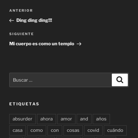
Navegación
Entrada
ANTERIOR
de
anterior:
Ding ding ding!!!
entradas
Siguiente
SIGUIENTE
entrada
Mi cuerpo es como un templo
Buscar
Buscar
por:
ETIQUETAS
absurder
ahora
amor
and
años
casa
como
con
cosas
covid
cuándo