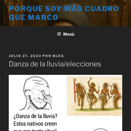
Saltar
PORQUE SOY MÁS CUADRO
al
QUE MARCO
contenido
Menú
PUBLICADO
JULIO 27, 2023
POR
BLOG
EL
Danza de la lluvia/elecciones