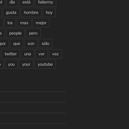
el
día
está
failarmy
gusta
hombre
hoy
los
mas
mejor
a
people
pero
por
que
son
sólo
twitter
una
ver
vez
o
you
your
youtube