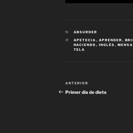
CATEGORÍAS
ABSURDER
ETIQUETAS
APETECIA
,
APRENDER
,
BR
HACIENDO
,
INGLÉS
,
MENSA
TELA
Navegación
Entrada
ANTERIOR
de
anterior:
Primer día de dieta
entradas