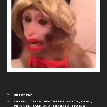
CATEGORÍAS
ABSURDER
ETIQUETAS
CUÁNDO
,
DEJAS
,
DESCUBRES
,
GUSTA
,
OTRO
,
POR
,
QUE
,
TAMPOCO
,
TRABAJO
,
TRABJAR