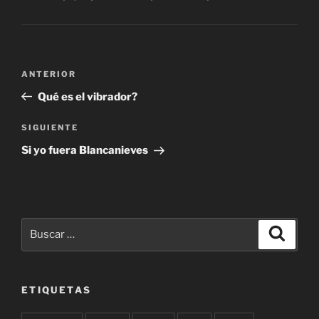
Navegación
Entrada
ANTERIOR
de
anterior:
Qué es el vibrador?
entradas
Siguiente
SIGUIENTE
entrada
Si yo fuera Blancanieves
Buscar
Buscar
por:
ETIQUETAS