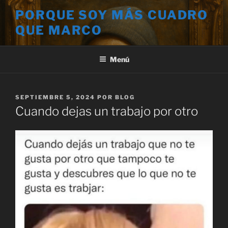
Saltar
PORQUE SOY MÁS CUADRO
al
QUE MARCO
contenido
Menú
PUBLICADO
SEPTIEMBRE 5, 2024
POR
BLOG
EL
Cuando dejas un trabajo por otro