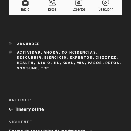
CATEGORÍAS
ABSURDER
ETIQUETAS
ACTIVIDAD
,
AHORA
,
COINCIDENCIAS
,
DESCUBRIR
,
EJERCICIO
,
EXPERTOS
,
GIIZZTZZ
,
HEALTH
,
INICIO
,
JIL
,
KCAL
,
MIN
,
PASOS
,
RETOS
,
SNMSUNG
,
TRE
Navegación
Entrada
ANTERIOR
de
anterior:
Theory of life
entradas
Siguiente
SIGUIENTE
entrada