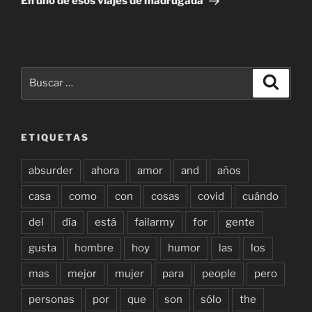
En uno de esos viajes de madrugada
Buscar
Buscar
por:
ETIQUETAS
absurder
ahora
amor
and
años
casa
como
con
cosas
covid
cuándo
del
día
está
failarmy
for
gente
gusta
hombre
hoy
humor
las
los
mas
mejor
mujer
para
people
pero
personas
por
que
son
sólo
the