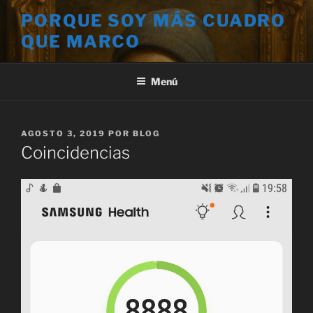
Saltar
PORQUE SOY MÁS CUADRO
al
QUE MARCO
contenido
Menú
PUBLICADO
AGOSTO 3, 2019
POR
BLOG
EL
Coincidencias