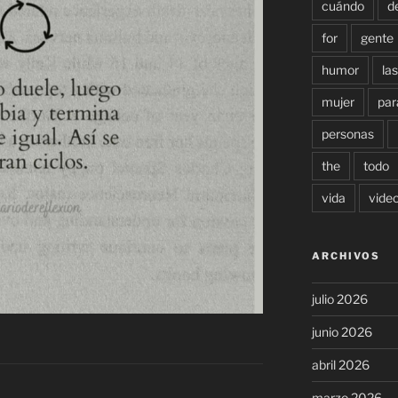
cuándo
d
for
gente
humor
las
mujer
par
personas
the
todo
vida
vide
ARCHIVOS
julio 2026
junio 2026
abril 2026
marzo 2026