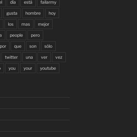
el
día
está
failarmy
gusta
hombre
hoy
los
mas
mejor
a
people
pero
por
que
son
sólo
twitter
una
ver
vez
o
you
your
youtube