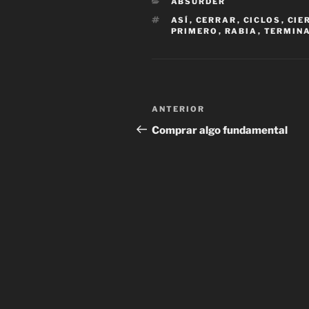
CATEGORÍAS
ABSURDER
ETIQUETAS
ASÍ
,
CERRAR
,
CICLOS
,
CIE
PRIMERO
,
RABIA
,
TERMIN
Navegación
Entrada
ANTERIOR
de
anterior:
Comprar algo fundamental
entradas