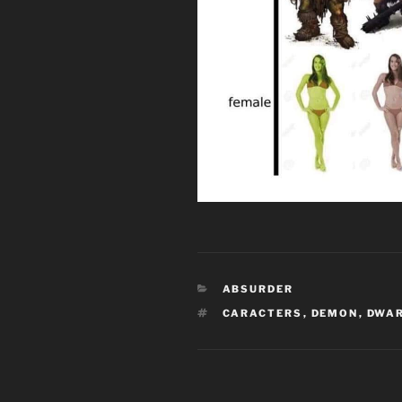
CATEGORÍAS
ABSURDER
ETIQUETAS
CARACTERS
,
DEMON
,
DWA