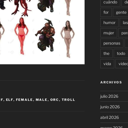
cuándo
d
for
gente
humor
las
mujer
par
personas
the
todo
vida
vide
ARCHIVOS
julio 2026
RF
,
ELF
,
FEMALE
,
MALE
,
ORC
,
TROLL
junio 2026
abril 2026
marzo 2026