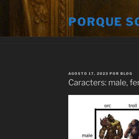
Saltar
al
PORQUE S
contenido
PUBLICADO
AGOSTO 17, 2023
POR
BLOG
EL
Caracters: male, f