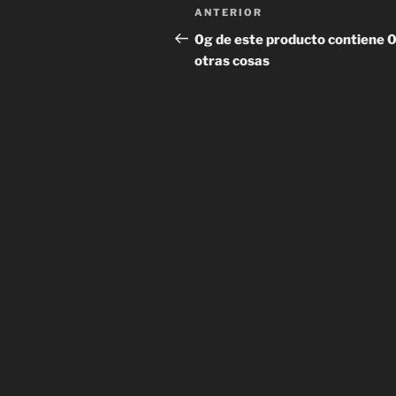
Navegación
Entrada
ANTERIOR
de
anterior:
0g de este producto contiene 
otras cosas
entradas