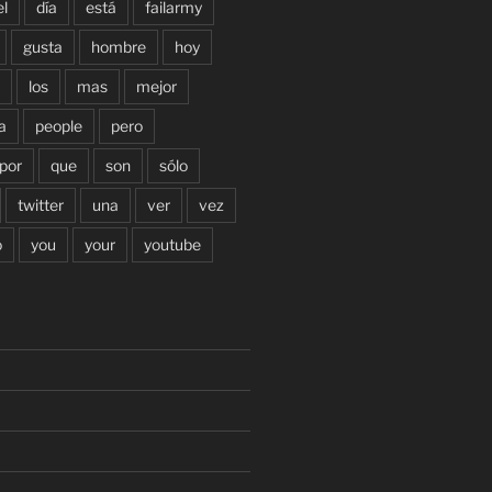
el
día
está
failarmy
gusta
hombre
hoy
los
mas
mejor
a
people
pero
por
que
son
sólo
twitter
una
ver
vez
o
you
your
youtube