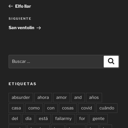
de
anterior:
Elfo llar
entradas
Siguiente
SIGUIENTE
entrada
San ventolin
Buscar
Buscar
por:
ETIQUETAS
absurder
ahora
amor
and
años
casa
como
con
cosas
covid
cuándo
del
día
está
failarmy
for
gente