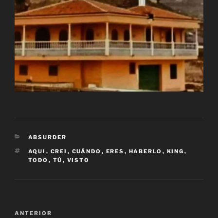
CATEGORÍAS
ABSURDER
ETIQUETAS
AQUI
,
CREI
,
CUÁNDO
,
ERES
,
HABERLO
,
KING
,
TODO
,
TÚ
,
VISTO
Navegación
Entrada
ANTERIOR