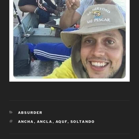
CATEGORÍAS
ABSURDER
ETIQUETAS
ANCHA
,
ANCLA
,
AQUF
,
SOLTANDO