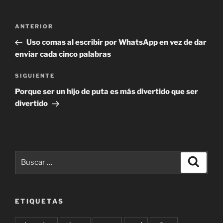
Navegación
Entrada
ANTERIOR
de
anterior:
Uso comas al escribir por WhatsApp en vez de dar
entradas
enviar cada cinco palabras
Siguiente
SIGUIENTE
entrada
Porque ser un hijo de puta es más divertido que ser
divertido
Buscar
Buscar
por:
ETIQUETAS