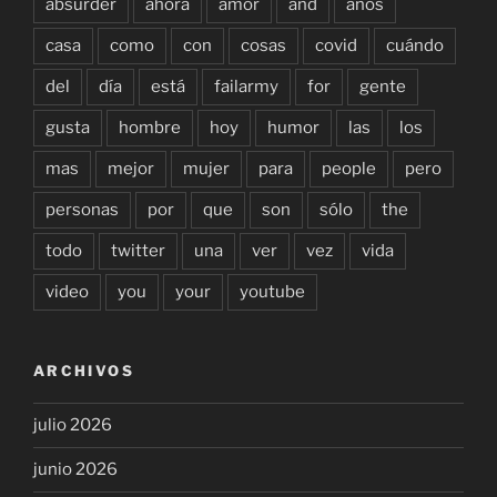
absurder
ahora
amor
and
años
casa
como
con
cosas
covid
cuándo
del
día
está
failarmy
for
gente
gusta
hombre
hoy
humor
las
los
mas
mejor
mujer
para
people
pero
personas
por
que
son
sólo
the
todo
twitter
una
ver
vez
vida
video
you
your
youtube
ARCHIVOS
julio 2026
junio 2026