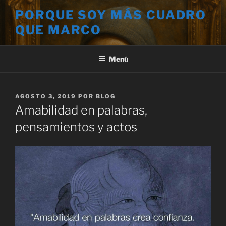
Saltar
PORQUE SOY MÁS CUADRO
al
QUE MARCO
contenido
Menú
PUBLICADO
AGOSTO 3, 2019
POR
BLOG
EL
Amabilidad en palabras,
pensamientos y actos