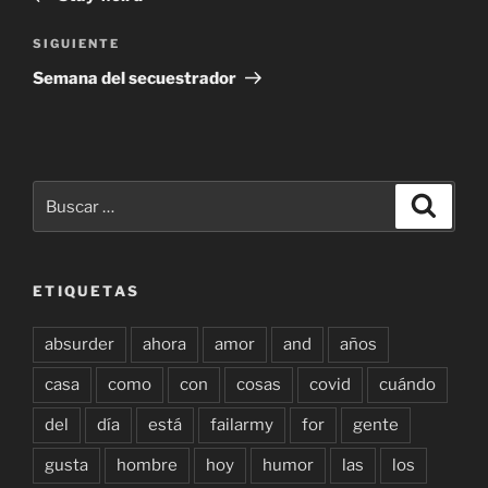
entradas
Siguiente
SIGUIENTE
entrada
Semana del secuestrador
Buscar
Buscar
por:
ETIQUETAS
absurder
ahora
amor
and
años
casa
como
con
cosas
covid
cuándo
del
día
está
failarmy
for
gente
gusta
hombre
hoy
humor
las
los