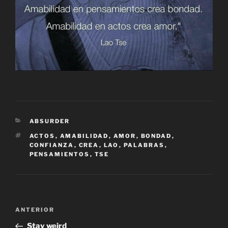
CATEGORÍAS
ABSURDER
ETIQUETAS
ACTOS
,
AMABILIDAD
,
AMOR
,
BONDAD
,
CONFIANZA
,
CREA
,
LAO
,
PALABRAS
,
PENSAMIENTOS
,
TSE
Navegación
Entrada
ANTERIOR
de
anterior:
Stay weird