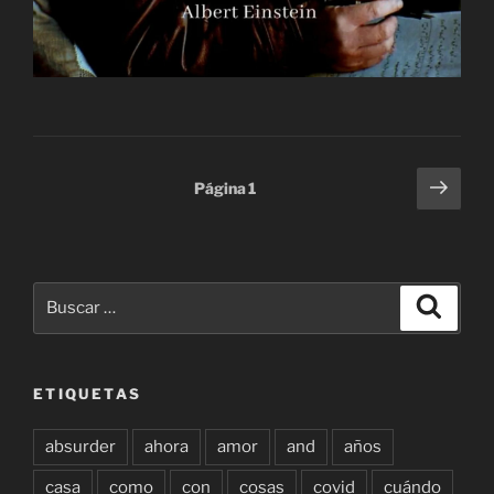
Paginación
Sigu
Página
1
pági
de
entradas
Buscar
Buscar
por:
ETIQUETAS
absurder
ahora
amor
and
años
casa
como
con
cosas
covid
cuándo