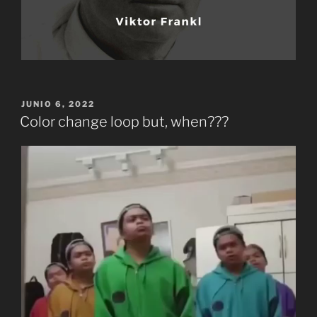
PUBLICADO
JUNIO 6, 2022
EL
Color change loop but, when???