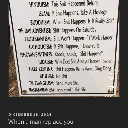
PUBLICADO
DICIEMBRE 18, 2024
EL
When a man replace you