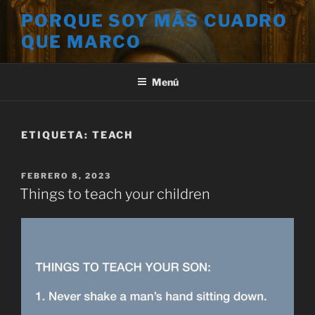
Saltar
PORQUE SOY MÁS CUADRO
al
QUE MARCO
contenido
Menú
ETIQUETA:
TEACH
PUBLICADO
FEBRERO 8, 2023
EL
Things to teach your children