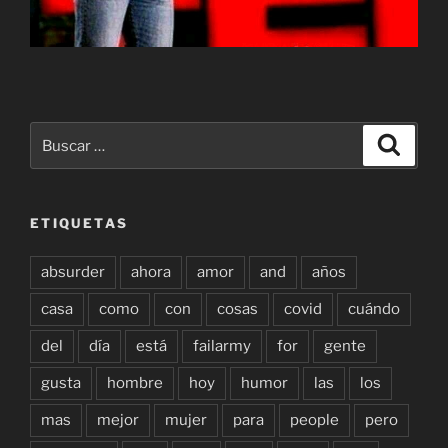
Buscar
Buscar
por:
ETIQUETAS
absurder
ahora
amor
and
años
casa
como
con
cosas
covid
cuándo
del
día
está
failarmy
for
gente
gusta
hombre
hoy
humor
las
los
mas
mejor
mujer
para
people
pero