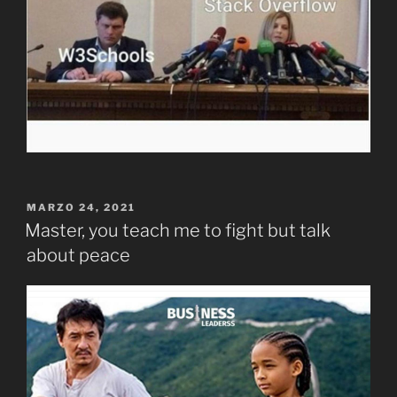
PUBLICADO
MARZO 24, 2021
EL
Master, you teach me to fight but talk
about peace