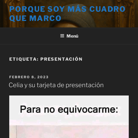
Saltar
PORQUE SOY MÁS CUADRO
al
QUE MARCO
contenido
Menú
ETIQUETA:
PRESENTACIÓN
PUBLICADO
FEBRERO 8, 2023
EL
Celia y su tarjeta de presentación