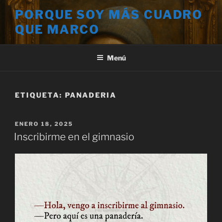
Saltar
PORQUE SOY MÁS CUADRO
al
QUE MARCO
contenido
Menú
ETIQUETA:
PANADERIA
PUBLICADO
ENERO 18, 2025
EL
Inscribirme en el gimnasio