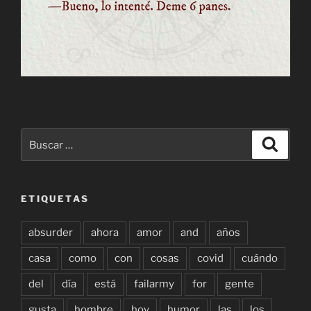
Buscar
Buscar
por:
ETIQUETAS
absurder
ahora
amor
and
años
casa
como
con
cosas
covid
cuándo
del
día
está
failarmy
for
gente
gusta
hombre
hoy
humor
las
los