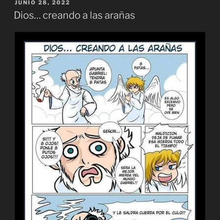
PUBLICADO
JUNIO 28, 2022
EL
Dios… creando a las arañas