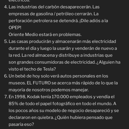
eléctricos.
Las industrias del carbón desaparecerán. Las
empresas de gasolina / petróleo cerrarán. La
perforación petrolera se detendrá. ¡Dile adiós a la
OPEP!
Oriente Medio estará en problemas.
Las casas producirán y almacenarán más electricidad
durante el día y luego la usarán y venderán de nuevo a
la red. La red almacena y distribuye a industrias que
son grandes consumidoras de electricidad. ¿Alguien ha
visto el techo de Tesla?
Un bebé de hoy solo verá autos personales en los
museos. EL FUTURO se acerca más rápido de lo que la
mayoría de nosotros podemos manejar.
En 1998, Kodak tenía 170.000 empleados y vendía el
85% de todo el papel fotográfico en todo el mundo. A
los pocos años su modelo de negocio desapareció y se
declararon en quiebra. ¿Quién hubiera pensado que
pasaría eso?