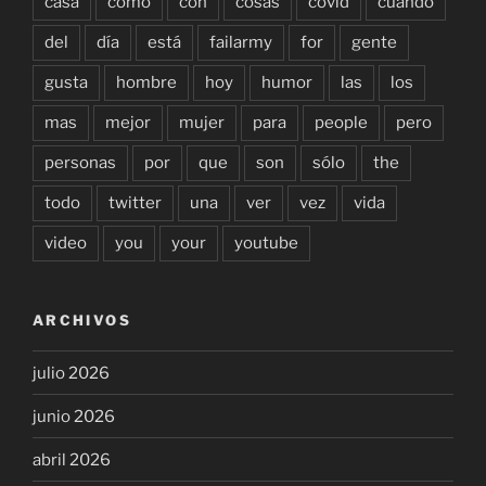
casa
como
con
cosas
covid
cuándo
del
día
está
failarmy
for
gente
gusta
hombre
hoy
humor
las
los
mas
mejor
mujer
para
people
pero
personas
por
que
son
sólo
the
todo
twitter
una
ver
vez
vida
video
you
your
youtube
ARCHIVOS
julio 2026
junio 2026
abril 2026