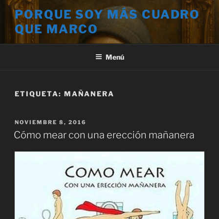
Saltar
PORQUE SOY MÁS CUADRO
al
QUE MARCO
contenido
Menú
ETIQUETA:
MAÑANERA
PUBLICADO
NOVIEMBRE 8, 2016
EL
Cómo mear con una erección mañanera