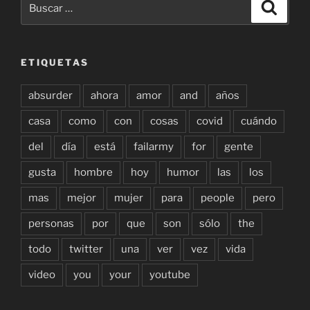
Buscar
por:
ETIQUETAS
absurder
ahora
amor
and
años
casa
como
con
cosas
covid
cuándo
del
día
está
failarmy
for
gente
gusta
hombre
hoy
humor
las
los
mas
mejor
mujer
para
people
pero
personas
por
que
son
sólo
the
todo
twitter
una
ver
vez
vida
video
you
your
youtube