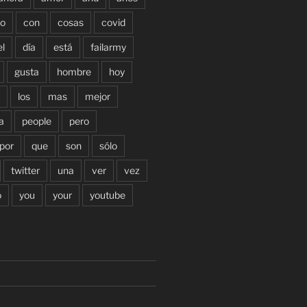
o
con
cosas
covid
el
día
está
failarmy
gusta
hombre
hoy
los
mas
mejor
a
people
pero
por
que
son
sólo
twitter
una
ver
vez
o
you
your
youtube