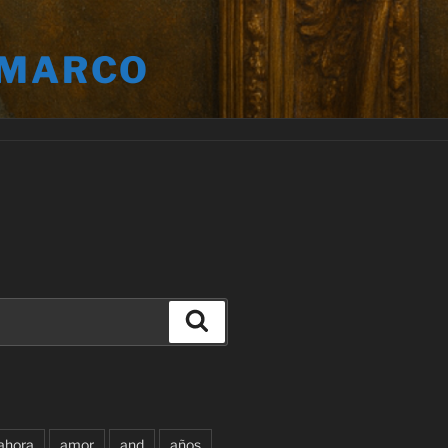
 MARCO
Buscar
ahora
amor
and
años