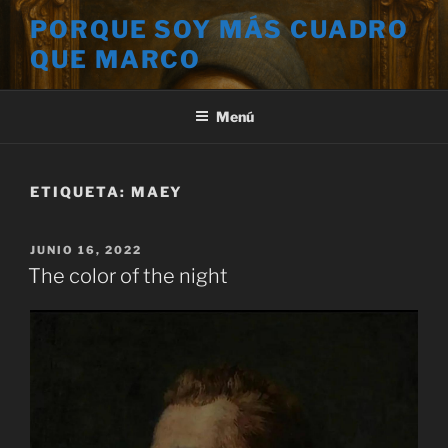
Saltar
PORQUE SOY MÁS CUADRO
al
QUE MARCO
contenido
Menú
ETIQUETA:
MAEY
PUBLICADO
JUNIO 16, 2022
EL
The color of the night