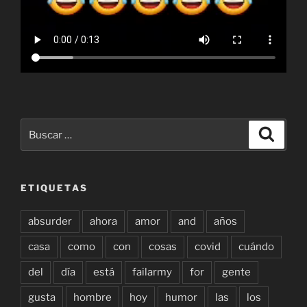
Buscar
Buscar
por:
ETIQUETAS
absurder
ahora
amor
and
años
casa
como
con
cosas
covid
cuándo
del
día
está
failarmy
for
gente
gusta
hombre
hoy
humor
las
los