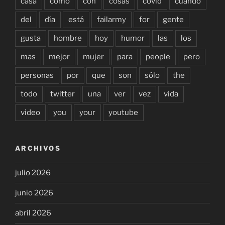
casa
como
con
cosas
covid
cuándo
del
día
está
failarmy
for
gente
gusta
hombre
hoy
humor
las
los
mas
mejor
mujer
para
people
pero
personas
por
que
son
sólo
the
todo
twitter
una
ver
vez
vida
video
you
your
youtube
ARCHIVOS
julio 2026
junio 2026
abril 2026