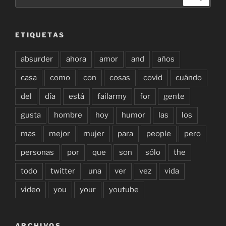
por:
ETIQUETAS
absurder
ahora
amor
and
años
casa
como
con
cosas
covid
cuándo
del
día
está
failarmy
for
gente
gusta
hombre
hoy
humor
las
los
mas
mejor
mujer
para
people
pero
personas
por
que
son
sólo
the
todo
twitter
una
ver
vez
vida
video
you
your
youtube
ARCHIVOS