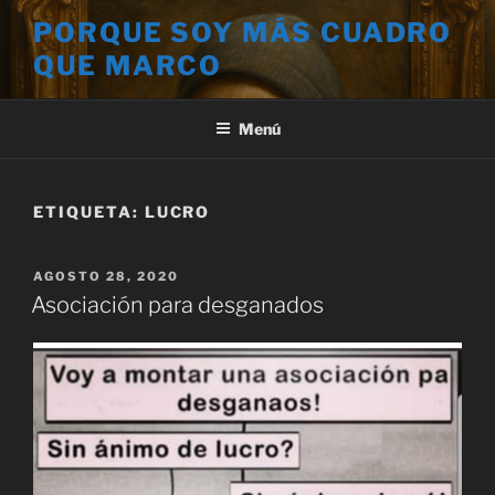
Saltar
PORQUE SOY MÁS CUADRO
al
QUE MARCO
contenido
Menú
ETIQUETA:
LUCRO
PUBLICADO
AGOSTO 28, 2020
EL
Asociación para desganados