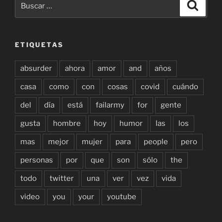
Buscar
por:
ETIQUETAS
absurder
ahora
amor
and
años
casa
como
con
cosas
covid
cuándo
del
día
está
failarmy
for
gente
gusta
hombre
hoy
humor
las
los
mas
mejor
mujer
para
people
pero
personas
por
que
son
sólo
the
todo
twitter
una
ver
vez
vida
video
you
your
youtube