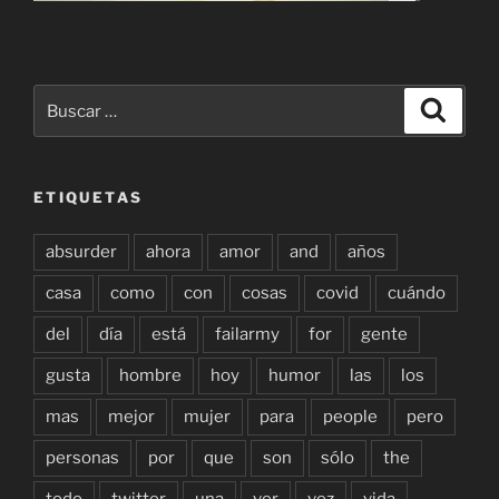
Buscar
Buscar
por:
ETIQUETAS
absurder
ahora
amor
and
años
casa
como
con
cosas
covid
cuándo
del
día
está
failarmy
for
gente
gusta
hombre
hoy
humor
las
los
mas
mejor
mujer
para
people
pero
personas
por
que
son
sólo
the
todo
twitter
una
ver
vez
vida