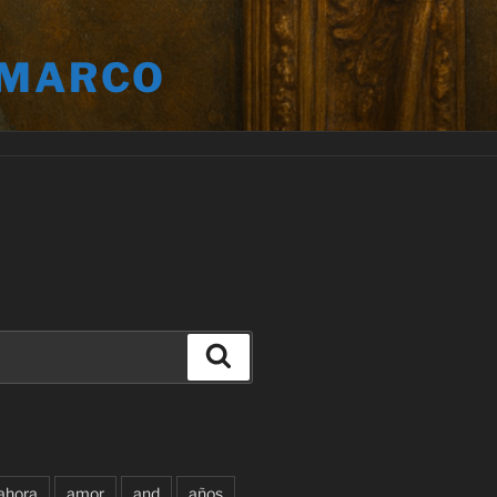
 MARCO
Buscar
ahora
amor
and
años