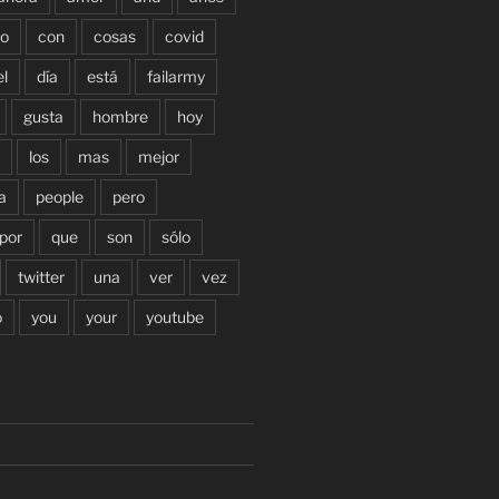
o
con
cosas
covid
el
día
está
failarmy
gusta
hombre
hoy
los
mas
mejor
a
people
pero
por
que
son
sólo
twitter
una
ver
vez
o
you
your
youtube