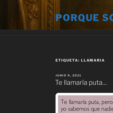
Saltar
al
PORQUE S
contenido
ETIQUETA:
LLAMARIA
PUBLICADO
JUNIO 9, 2021
EL
Te llamaría puta…