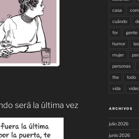
casa
com
cuándo
d
for
gente
humor
las
mujer
par
personas
the
todo
vida
vide
do será la última vez
ARCHIVOS
julio 2026
junio 2026