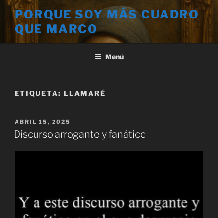
Saltar
PORQUE SOY MÁS CUADRO
al
QUE MARCO
contenido
Menú
ETIQUETA:
LLAMARÉ
PUBLICADO
ABRIL 15, 2025
EL
Discurso arrogante y fanático