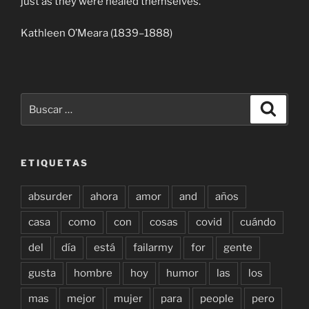
just as they were healed themselves.
Kathleen O’Meara (1839–1888)
Buscar
Buscar
por:
ETIQUETAS
absurder
ahora
amor
and
años
casa
como
con
cosas
covid
cuándo
del
día
está
failarmy
for
gente
gusta
hombre
hoy
humor
las
los
mas
mejor
mujer
para
people
pero