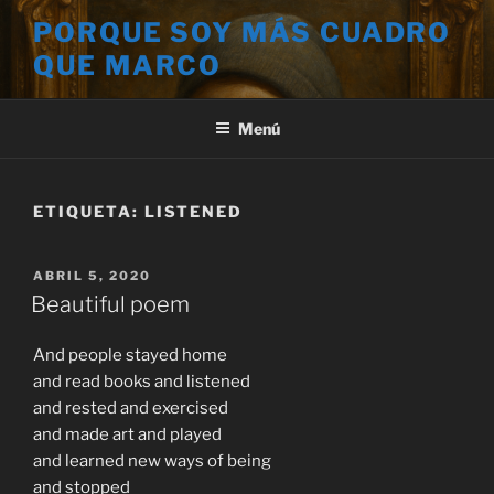
Saltar
PORQUE SOY MÁS CUADRO
al
QUE MARCO
contenido
Menú
ETIQUETA:
LISTENED
PUBLICADO
ABRIL 5, 2020
EL
Beautiful poem
And people stayed home
and read books and listened
and rested and exercised
and made art and played
and learned new ways of being
and stopped