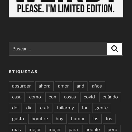
Buscar
Buscar
por:
ETIQUETAS
absurder
ahora
amor
and
años
casa
como
con
cosas
covid
cuándo
del
día
está
failarmy
for
gente
gusta
hombre
hoy
humor
las
los
mas
mejor
mujer
para
people
pero