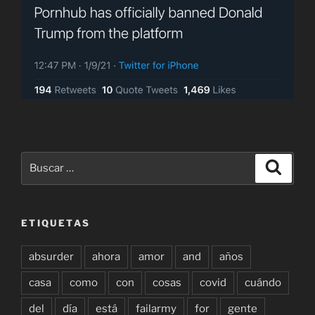
Buscar
Buscar
por:
ETIQUETAS
absurder
ahora
amor
and
años
casa
como
con
cosas
covid
cuándo
del
día
está
failarmy
for
gente