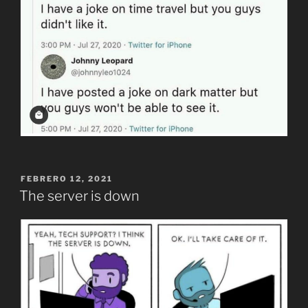
PUBLICADO
FEBRERO 12, 2021
EL
The server is down