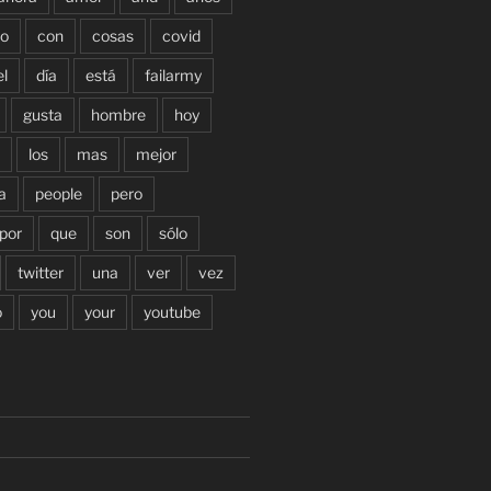
o
con
cosas
covid
el
día
está
failarmy
gusta
hombre
hoy
los
mas
mejor
a
people
pero
por
que
son
sólo
twitter
una
ver
vez
o
you
your
youtube