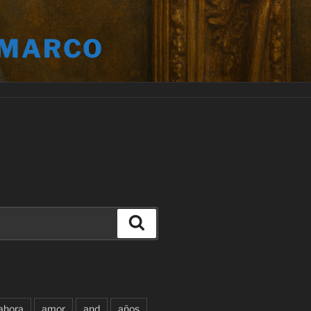
 MARCO
Buscar
ahora
amor
and
años