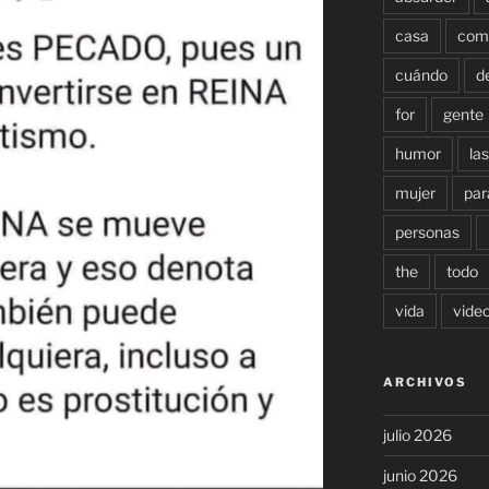
casa
com
cuándo
d
for
gente
humor
las
mujer
par
personas
the
todo
vida
vide
ARCHIVOS
julio 2026
junio 2026