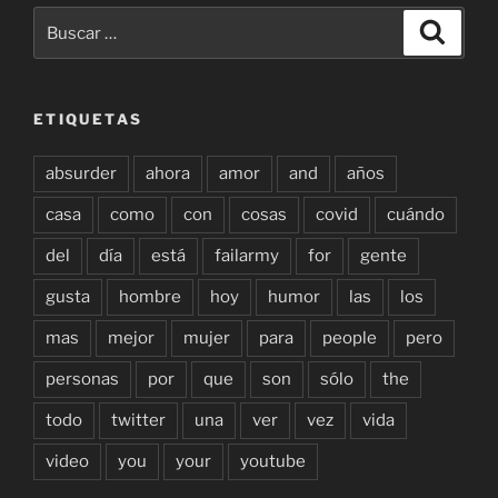
Buscar
Buscar
por:
ETIQUETAS
absurder
ahora
amor
and
años
casa
como
con
cosas
covid
cuándo
del
día
está
failarmy
for
gente
gusta
hombre
hoy
humor
las
los
mas
mejor
mujer
para
people
pero
personas
por
que
son
sólo
the
todo
twitter
una
ver
vez
vida
video
you
your
youtube