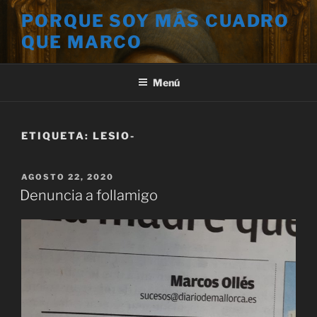
Saltar
PORQUE SOY MÁS CUADRO
al
QUE MARCO
contenido
Menú
ETIQUETA:
LESIO-
PUBLICADO
AGOSTO 22, 2020
EL
Denuncia a follamigo