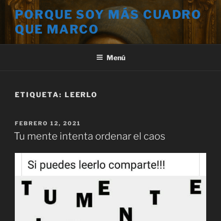
Saltar
PORQUE SOY MÁS CUADRO
al
QUE MARCO
contenido
Menú
ETIQUETA:
LEERLO
PUBLICADO
FEBRERO 12, 2021
EL
Tu mente intenta ordenar el caos