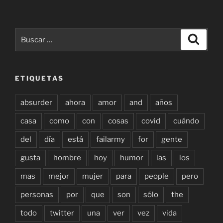
Buscar
Buscar
por:
ETIQUETAS
absurder
ahora
amor
and
años
casa
como
con
cosas
covid
cuándo
del
día
está
failarmy
for
gente
gusta
hombre
hoy
humor
las
los
mas
mejor
mujer
para
people
pero
personas
por
que
son
sólo
the
todo
twitter
una
ver
vez
vida