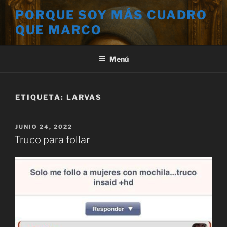
Saltar
PORQUE SOY MÁS CUADRO
al
QUE MARCO
contenido
Menú
ETIQUETA:
LARVAS
PUBLICADO
JUNIO 24, 2022
EL
Truco para follar