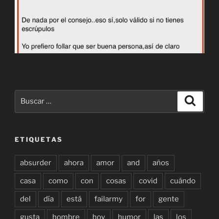
Buscar
Buscar
por:
ETIQUETAS
absurder
ahora
amor
and
años
casa
como
con
cosas
covid
cuándo
del
día
está
failarmy
for
gente
gusta
hombre
hoy
humor
las
los