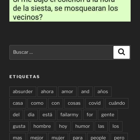
Buscar
Buscar
por:
ETIQUETAS
absurder
ahora
amor
and
años
casa
como
con
cosas
covid
cuándo
del
día
está
failarmy
for
gente
gusta
hombre
hoy
humor
las
los
mas
mejor
mujer
para
people
pero