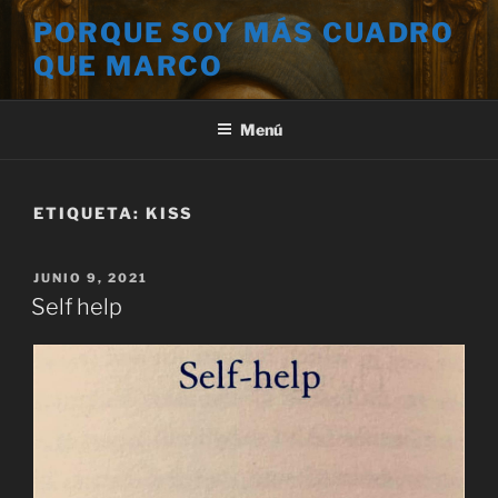
Saltar
PORQUE SOY MÁS CUADRO
al
QUE MARCO
contenido
Menú
ETIQUETA:
KISS
PUBLICADO
JUNIO 9, 2021
EL
Self help