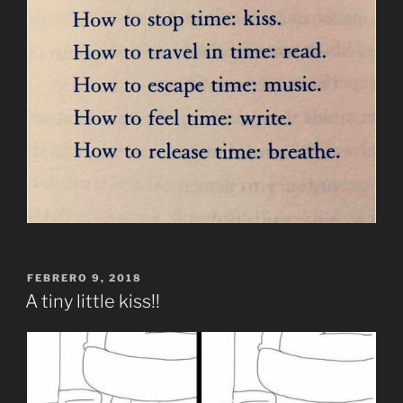
PUBLICADO
FEBRERO 9, 2018
EL
A tiny little kiss!!