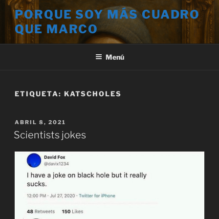
Saltar
PORQUE SOY MÁS CUADRO
al
QUE MARCO
contenido
Menú
ETIQUETA:
KATSCHOLES
PUBLICADO
ABRIL 8, 2021
EL
Scientists jokes