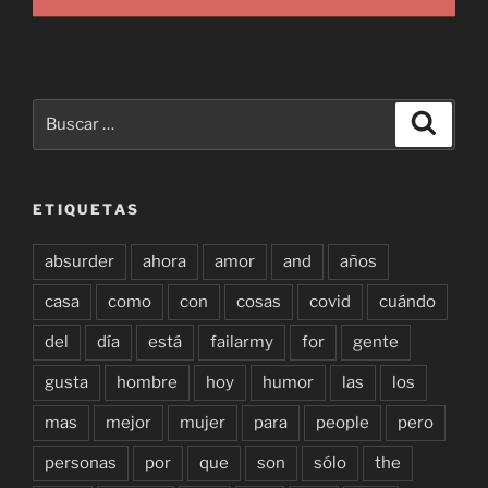
Buscar
Buscar
por:
ETIQUETAS
absurder
ahora
amor
and
años
casa
como
con
cosas
covid
cuándo
del
día
está
failarmy
for
gente
gusta
hombre
hoy
humor
las
los
mas
mejor
mujer
para
people
pero
personas
por
que
son
sólo
the