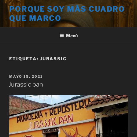
Saltar
PORQUE SOY MÁS CUADRO
al
QUE MARCO
contenido
Menú
ETIQUETA:
JURASSIC
PUBLICADO
MAYO 15, 2021
EL
Jurassic pan