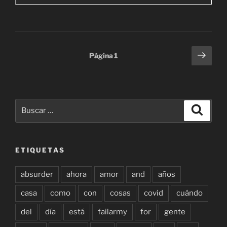
Paginación
Sigu
Página
1
pági
de
entradas
Buscar
Buscar
por:
ETIQUETAS
absurder
ahora
amor
and
años
casa
como
con
cosas
covid
cuándo
del
día
está
failarmy
for
gente