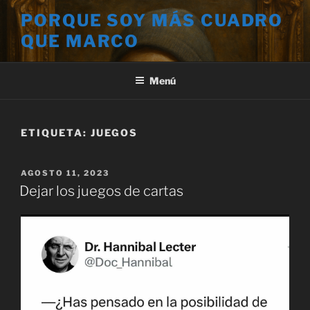
Saltar
PORQUE SOY MÁS CUADRO
al
QUE MARCO
contenido
Menú
ETIQUETA:
JUEGOS
PUBLICADO
AGOSTO 11, 2023
EL
Dejar los juegos de cartas