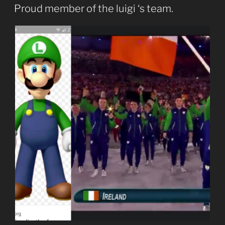
EL
Proud member of the luigi ‘s team.